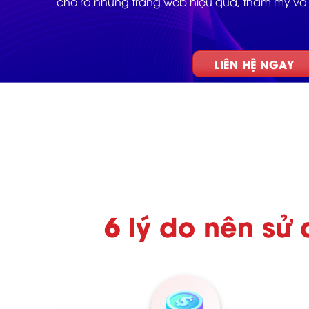
cho ra những trang web hiệu quả, thẩm mỹ và 
LIÊN HỆ NGAY
6 lý do nên sử