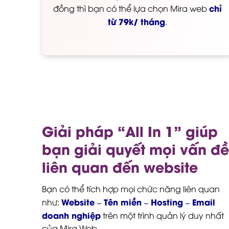
chỉ
đồng thì bạn có thể lựa chọn Mira web
từ 79k/ tháng
.
Giải pháp “All In 1” giúp
bạn giải quyết mọi vấn đề
liên quan đến website
Bạn có thể tích hợp mọi chức năng liên quan
Website – Tên miền – Hosting – Email
như:
doanh nghiệp
trên một trình quản lý duy nhất
của Mira Web.