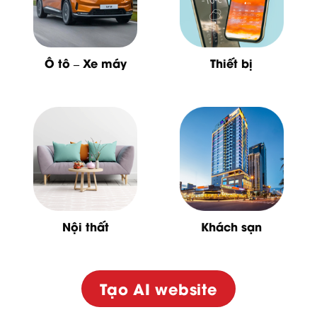
Ô tô – Xe máy
Thiết bị
Nội thất
Khách sạn
Tạo AI website