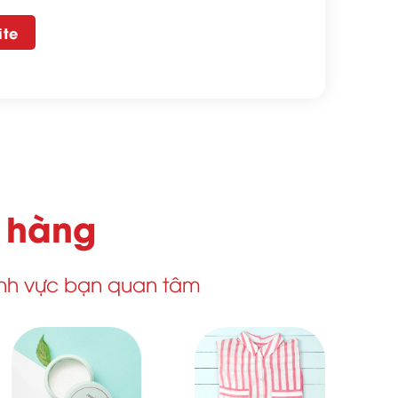
ite
h hàng
ĩnh vực bạn quan tâm