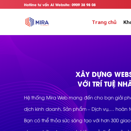
Bỏ
Hotline tư vấn AI Website: 0909 38 98 08
qua
nội
Trang chủ
Kho
dung
XÂY DỰNG WEBS
VỚI TRÍ TUỆ NH
Hệ thống Mira Web mang đến cho bạn giải ph
dịch kinh doanh, Sản phẩm – Dịch vụ,… hoàn toà
Bạn có thể thỏa sức sáng tạo với hơn 300 giao 