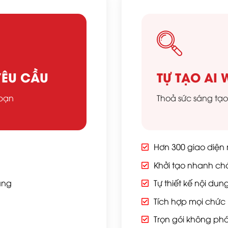
 YÊU CẦU
TỰ TẠO AI 
 bạn
Thoả sức sáng tạ
Hơn 300 giao diệ
Khởi tạo nhanh chó
ùng
Tự thiết kế nội dun
Tích hợp mọi chức 
Trọn gói không phát