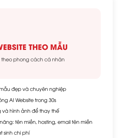
WEBSITE THEO MẪU
o theo phong cách cá nhân
n mẫu đẹp và chuyên nghiệp
ng AI Website trong 30s
g và hình ảnh để thay thế
năng: tên miền, hosting, email tên miền
 sinh chi phí