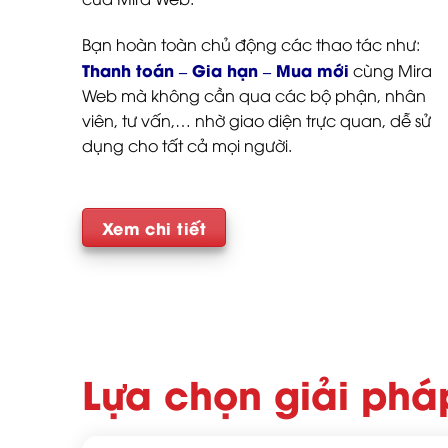
Bạn hoàn toàn chủ động các thao tác như:
Thanh toán – Gia hạn – Mua mới
cùng Mira
Web mà không cần qua các bộ phận, nhân
viên, tư vấn,… nhờ giao diện trực quan, dễ sử
dụng cho tất cả mọi người.
Xem chi tiết
Lựa chọn giải ph