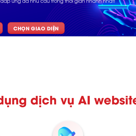
đáp ứng đa nhu cầu trong thời gian nhanh nhất!
CHỌN GIAO DIỆN
 dụng dịch vụ AI websi